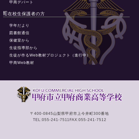
甲商デパート
在校生保護者の方
学年だより
図書館通信
保健室から
生徒指導部から
生徒が作るWeb教材プロジェクト（進行中）
甲商Web教材
〒400-0845
山梨県甲府市上今井町300番地
TEL:055-241-7511
FAX:055-241-7512