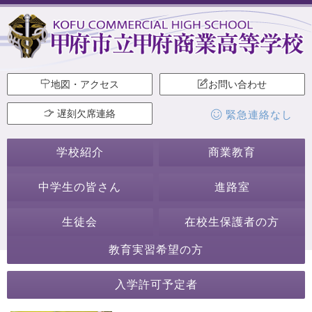
地図・アクセス
お問い合わせ
遅刻欠席連絡
緊急連絡なし
学校紹介
商業教育
中学生の皆さん
進路室
生徒会
在校生保護者の方
教育実習希望の方
バドミントン部［女子］
入学許可予定者