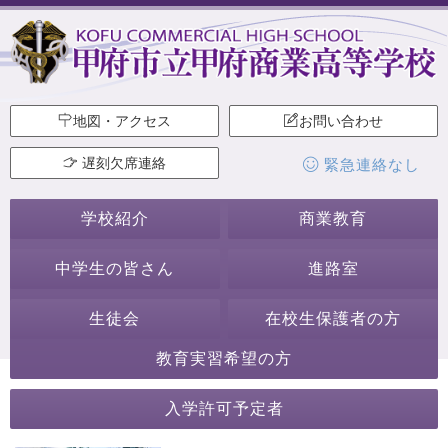
地図・アクセス
お問い合わせ
遅刻欠席連絡
緊急連絡なし
学校紹介
商業教育
中学生の皆さん
進路室
生徒会
在校生保護者の方
教育実習希望の方
行事・活動
入学許可予定者