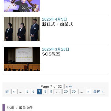
2025年4月9日
新任式・始業式
2025年3月28日
SOS教室
Page 7 of 32
« 先
頭
«
...
5
6
7
8
9
...
20
30
...
»
最後 »
記事：最新5件