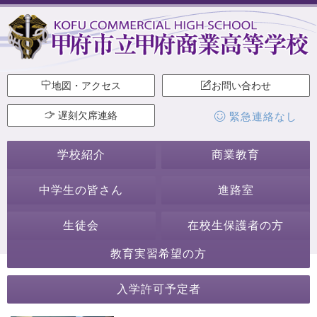
地図・アクセス
お問い合わせ
遅刻欠席連絡
緊急連絡なし
学校紹介
商業教育
中学生の皆さん
進路室
生徒会
在校生保護者の方
教育実習希望の方
2018年10月
入学許可予定者