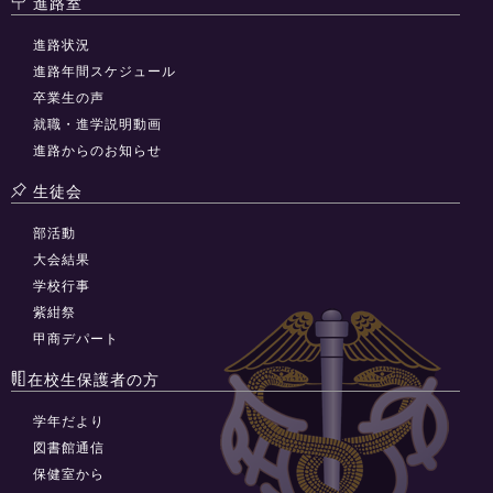
進路室
進路状況
進路年間スケジュール
卒業生の声
就職・進学説明動画
進路からのお知らせ
生徒会
部活動
大会結果
学校行事
紫紺祭
甲商デパート
在校生保護者の方
学年だより
図書館通信
保健室から