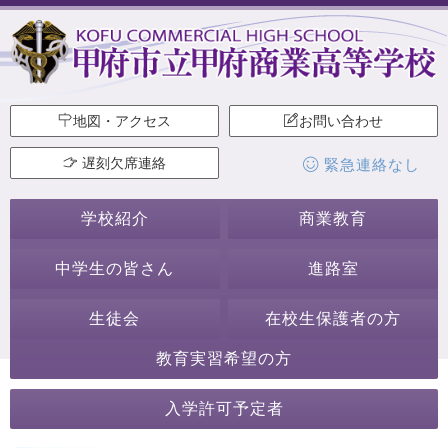
地図・アクセス
お問い合わせ
遅刻欠席連絡
緊急連絡なし
学校紹介
商業教育
中学生の皆さん
進路室
生徒会
在校生保護者の方
教育実習希望の方
2018年10月
入学許可予定者