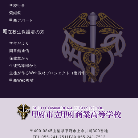
学校行事
紫紺祭
甲商デパート
在校生保護者の方
学年だより
図書館通信
保健室から
生徒指導部から
生徒が作るWeb教材プロジェクト（進行中）
甲商Web教材
〒400-0845
山梨県甲府市上今井町300番地
TEL:055-241-7511
FAX:055-241-7512