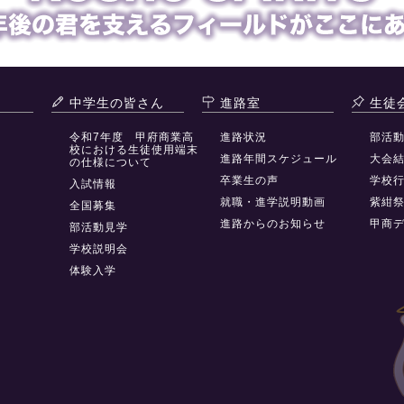
中学生の皆さん
進路室
生徒
令和7年度 甲府商業高
進路状況
部活
校における生徒使用端末
進路年間スケジュール
大会
の仕様について
卒業生の声
学校
入試情報
就職・進学説明動画
紫紺
全国募集
進路からのお知らせ
甲商
部活動見学
学校説明会
体験入学