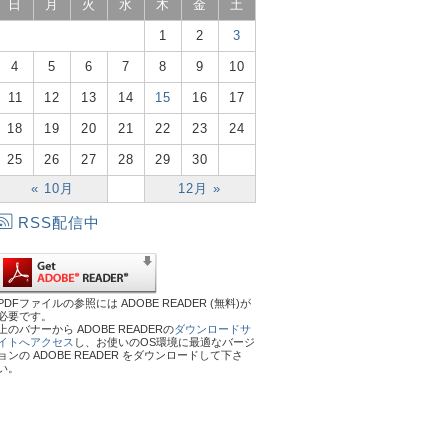
日
月
火
水
木
金
土
1
2
3
4
5
6
7
8
9
10
11
12
13
14
15
16
17
18
19
20
21
22
23
24
25
26
27
28
29
30
« 10月
12月 »
RSS配信中
PDFファイルの参照には ADOBE READER (無料)が
必要です。
上のバナーから ADOBE READERの
ダウンロードサ
イトへアクセス
し、お使いのOS環境に最適なバージ
ョンの ADOBE READER をダウンロードして下さ
い。