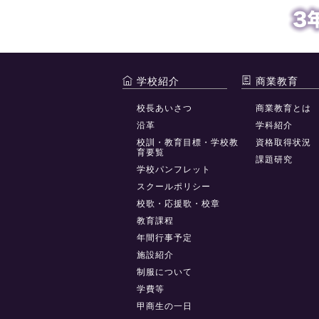
学校紹介
商業教育
校長あいさつ
商業教育とは
沿革
学科紹介
校訓・教育目標・学校教
資格取得状況
育要覧
課題研究
学校パンフレット
スクールポリシー
校歌・応援歌・校章
教育課程
年間行事予定
施設紹介
制服について
学費等
甲商生の一日