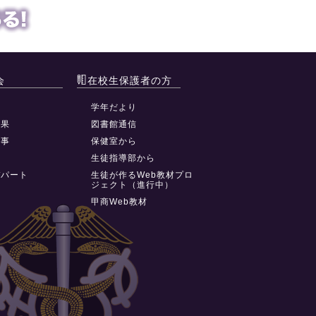
会
在校生保護者の方
動
学年だより
結果
図書館通信
行事
保健室から
祭
生徒指導部から
デパート
生徒が作るWeb教材プロ
ジェクト（進行中）
甲商Web教材