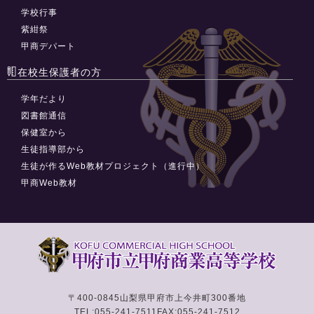
学校行事
紫紺祭
甲商デパート
在校生保護者の方
学年だより
図書館通信
保健室から
生徒指導部から
生徒が作るWeb教材プロジェクト（進行中）
甲商Web教材
〒400-0845
山梨県甲府市上今井町300番地
TEL:055-241-7511
FAX:055-241-7512