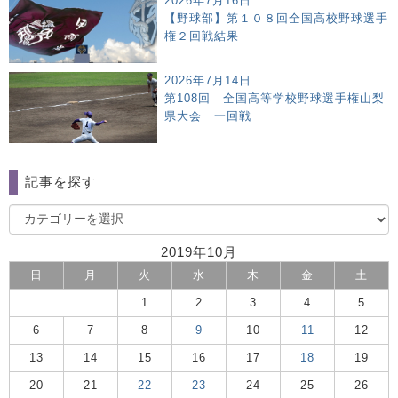
2026年7月16日
【野球部】第１０８回全国高校野球選手
権２回戦結果
2026年7月14日
第108回 全国高等学校野球選手権山梨
県大会 一回戦
記事を探す
2019年10月
日
月
火
水
木
金
土
1
2
3
4
5
6
7
8
9
10
11
12
13
14
15
16
17
18
19
20
21
22
23
24
25
26