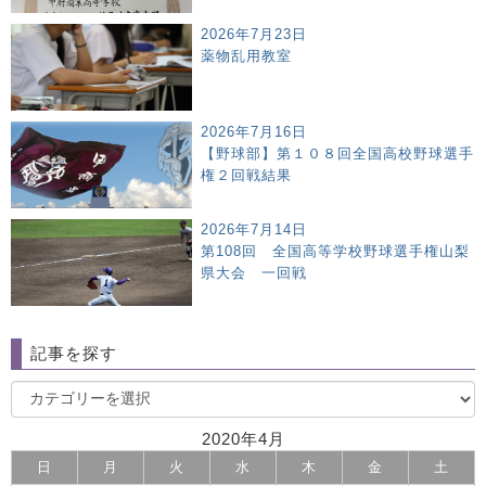
2026年7月23日
薬物乱用教室
2026年7月16日
【野球部】第１０８回全国高校野球選手
権２回戦結果
2026年7月14日
第108回 全国高等学校野球選手権山梨
県大会 一回戦
記事を探す
2020年4月
日
月
火
水
木
金
土