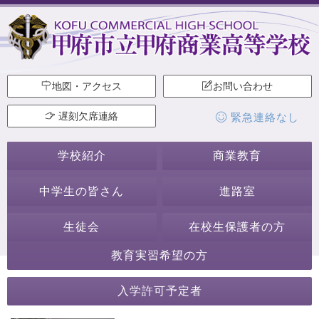
地図・アクセス
お問い合わせ
遅刻欠席連絡
緊急連絡なし
学校紹介
商業教育
中学生の皆さん
進路室
生徒会
在校生保護者の方
教育実習希望の方
2020年4月
入学許可予定者