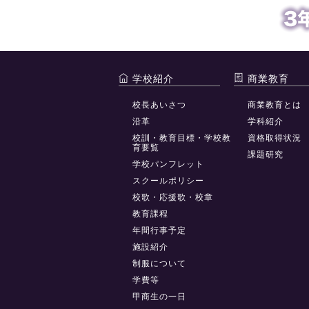
学校紹介
商業教育
校長あいさつ
商業教育とは
沿革
学科紹介
校訓・教育目標・学校教
資格取得状況
育要覧
課題研究
学校パンフレット
スクールポリシー
校歌・応援歌・校章
教育課程
年間行事予定
施設紹介
制服について
学費等
甲商生の一日