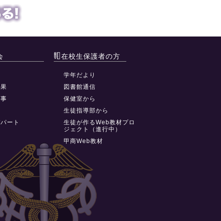
会
在校生保護者の方
動
学年だより
結果
図書館通信
行事
保健室から
祭
生徒指導部から
デパート
生徒が作るWeb教材プロ
ジェクト（進行中）
甲商Web教材