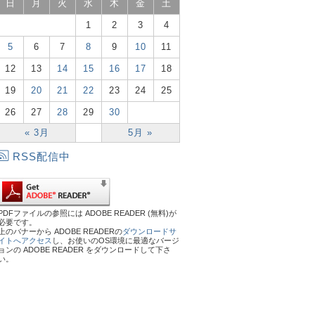
日
月
火
水
木
金
土
1
2
3
4
5
6
7
8
9
10
11
12
13
14
15
16
17
18
19
20
21
22
23
24
25
26
27
28
29
30
« 3月
5月 »
RSS配信中
PDFファイルの参照には ADOBE READER (無料)が
必要です。
上のバナーから ADOBE READERの
ダウンロードサ
イトへアクセス
し、お使いのOS環境に最適なバージ
ョンの ADOBE READER をダウンロードして下さ
い。