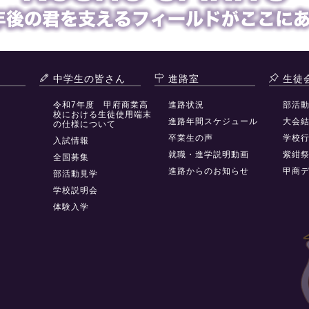
中学生の皆さん
進路室
生徒
令和7年度 甲府商業高
進路状況
部活
校における生徒使用端末
進路年間スケジュール
大会
の仕様について
卒業生の声
学校
入試情報
就職・進学説明動画
紫紺
全国募集
進路からのお知らせ
甲商
部活動見学
学校説明会
体験入学