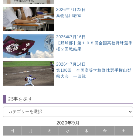
2026年7月23日
薬物乱用教室
2026年7月16日
【野球部】第１０８回全国高校野球選手
権２回戦結果
2026年7月14日
第108回 全国高等学校野球選手権山梨
県大会 一回戦
記事を探す
2020年9月
日
月
火
水
木
金
土