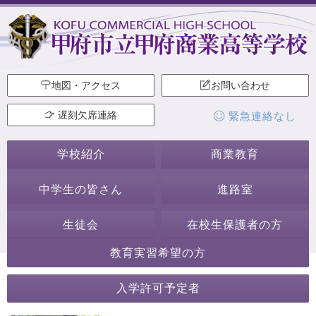
地図・アクセス
お問い合わせ
遅刻欠席連絡
緊急連絡なし
学校紹介
商業教育
中学生の皆さん
進路室
生徒会
在校生保護者の方
教育実習希望の方
2020年9月
入学許可予定者