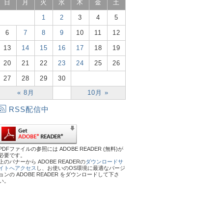
日
月
火
水
木
金
土
1
2
3
4
5
6
7
8
9
10
11
12
13
14
15
16
17
18
19
20
21
22
23
24
25
26
27
28
29
30
« 8月
10月 »
RSS配信中
PDFファイルの参照には ADOBE READER (無料)が
必要です。
上のバナーから ADOBE READERの
ダウンロードサ
イトへアクセス
し、お使いのOS環境に最適なバージ
ョンの ADOBE READER をダウンロードして下さ
い。