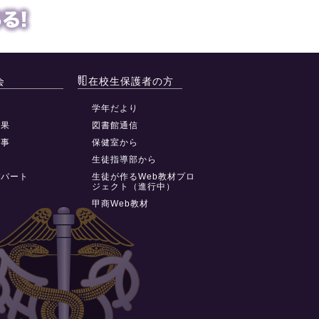
会
在校生保護者の方
動
学年だより
結果
図書館通信
行事
保健室から
祭
生徒指導部から
デパート
生徒が作るWeb教材プロ
ジェクト（進行中）
甲商Web教材