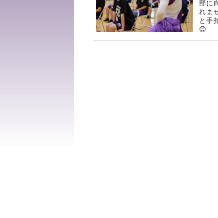
部に
れま
と手
😊 