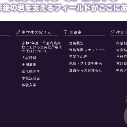
中学生の皆さん
進路室
生徒
令和7年度 甲府商業高
進路状況
部活
校における生徒使用端末
進路年間スケジュール
大会
の仕様について
卒業生の声
学校
入試情報
就職・進学説明動画
紫紺
全国募集
進路からのお知らせ
甲商
部活動見学
学校説明会
体験入学