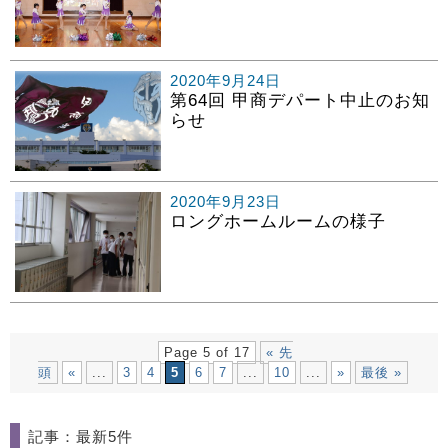
2020年9月24日
第64回 甲商デパート中止のお知
らせ
2020年9月23日
ロングホームルームの様子
Page 5 of 17
« 先
頭
«
...
3
4
5
6
7
...
10
...
»
最後 »
記事：最新5件