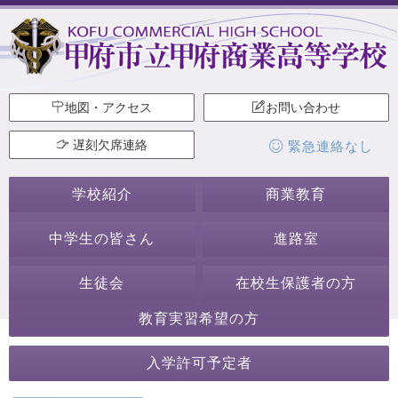
地図・アクセス
お問い合わせ
遅刻欠席連絡
緊急連絡なし
学校紹介
商業教育
中学生の皆さん
進路室
生徒会
在校生保護者の方
教育実習希望の方
2020年
入学許可予定者