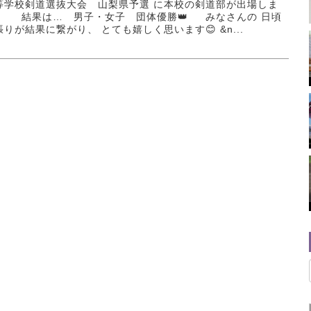
等学校剣道選抜大会 山梨県予選 に本校の剣道部が出場しま
！ 結果は… 男子・女子 団体優勝👑 みなさんの 日頃
りが結果に繋がり、 とても嬉しく思います😊 &n...