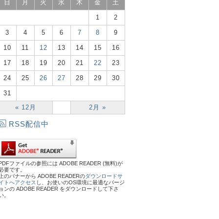
日
月
火
水
木
金
土
1
2
3
4
5
6
7
8
9
10
11
12
13
14
15
16
17
18
19
20
21
22
23
24
25
26
27
28
29
30
31
« 12月
2月 »
RSS配信中
PDFファイルの参照には ADOBE READER (無料)が
必要です。
上のバナーから ADOBE READERの
ダウンロードサ
イトへアクセス
し、お使いのOS環境に最適なバージ
ョンの ADOBE READER をダウンロードして下さ
い。