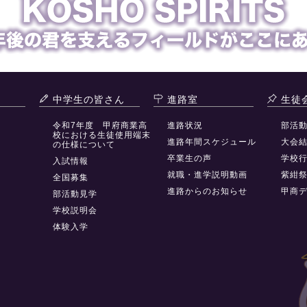
中学生の皆さん
進路室
生徒
令和7年度 甲府商業高
進路状況
部活
校における生徒使用端末
進路年間スケジュール
大会
の仕様について
卒業生の声
学校
入試情報
就職・進学説明動画
紫紺
全国募集
進路からのお知らせ
甲商
部活動見学
学校説明会
体験入学