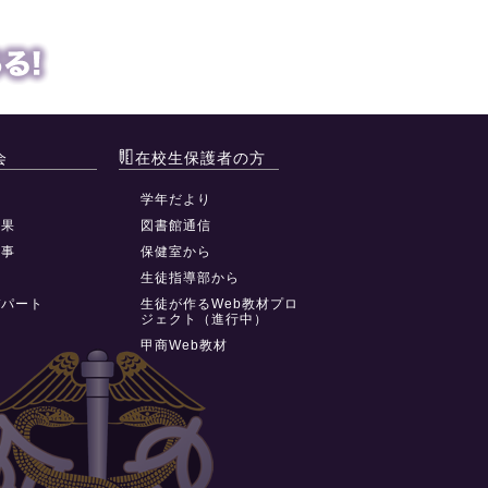
会
在校生保護者の方
動
学年だより
結果
図書館通信
行事
保健室から
祭
生徒指導部から
デパート
生徒が作るWeb教材プロ
ジェクト（進行中）
甲商Web教材