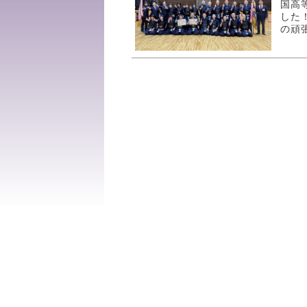
国高
した
の頑張