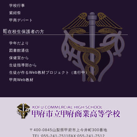
学校行事
紫紺祭
甲商デパート
在校生保護者の方
学年だより
図書館通信
保健室から
生徒指導部から
生徒が作るWeb教材プロジェクト（進行中）
甲商Web教材
〒400-0845
山梨県甲府市上今井町300番地
TEL:055-241-7511
FAX:055-241-7512