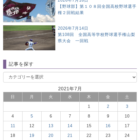
2026年7月16日
【野球部】第１０８回全国高校野球選手
権２回戦結果
2026年7月14日
第108回 全国高等学校野球選手権山梨
県大会 一回戦
記事を探す
2021年7月
日
月
火
水
木
金
土
1
2
3
4
5
6
7
8
9
10
11
12
13
14
15
16
17
18
19
20
21
22
23
24