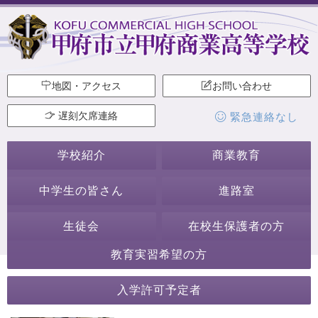
地図・アクセス
お問い合わせ
遅刻欠席連絡
緊急連絡なし
学校紹介
商業教育
中学生の皆さん
進路室
生徒会
在校生保護者の方
教育実習希望の方
2021年7月
入学許可予定者