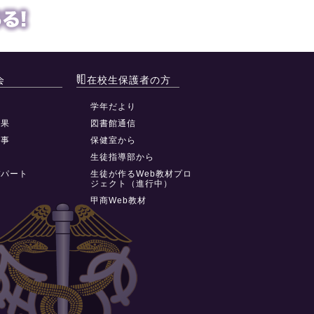
会
在校生保護者の方
動
学年だより
結果
図書館通信
行事
保健室から
祭
生徒指導部から
デパート
生徒が作るWeb教材プロ
ジェクト（進行中）
甲商Web教材