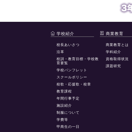
学校紹介
商業教育
校長あいさつ
商業教育とは
沿革
学科紹介
校訓・教育目標・学校教
資格取得状況
育要覧
課題研究
学校パンフレット
スクールポリシー
校歌・応援歌・校章
教育課程
年間行事予定
施設紹介
制服について
学費等
甲商生の一日