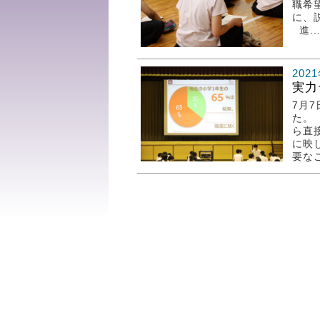
職希
に、
進..
202
実力
7月
た。
ら直
に映
要なこ