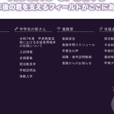
中学生の皆さん
進路室
生徒
令和7年度 甲府商業高
進路状況
部活
校における生徒使用端末
進路年間スケジュール
大会
の仕様について
卒業生の声
学校
入試情報
就職・進学説明動画
紫紺
全国募集
進路からのお知らせ
甲商
部活動見学
学校説明会
体験入学