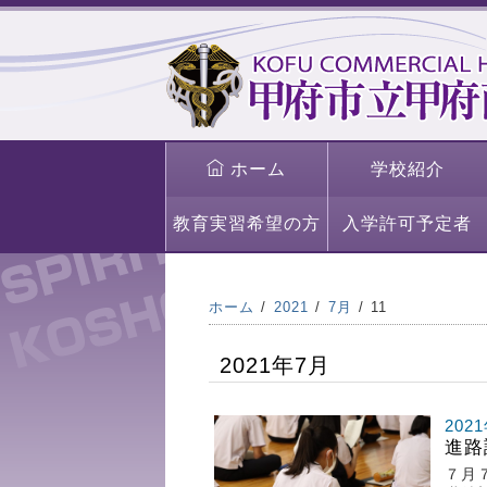
ホーム
学校紹介
教育実習希望の方
入学許可予定者
ホーム
2021
7月
11
2021年7月
202
進路
７月