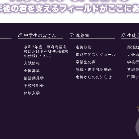
中学生の皆さん
進路室
生徒
令和7年度 甲府商業高
進路状況
部活
校における生徒使用端末
進路年間スケジュール
大会
の仕様について
卒業生の声
学校
入試情報
就職・進学説明動画
紫紺
全国募集
進路からのお知らせ
甲商
部活動見学
学校説明会
体験入学