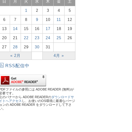
日
月
火
水
木
金
土
1
2
3
4
5
6
7
8
9
10
11
12
13
14
15
16
17
18
19
20
21
22
23
24
25
26
27
28
29
30
31
« 2月
4月 »
RSS配信中
PDFファイルの参照には ADOBE READER (無料)が
必要です。
上のバナーから ADOBE READERの
ダウンロードサ
イトへアクセス
し、お使いのOS環境に最適なバージ
ョンの ADOBE READER をダウンロードして下さ
い。