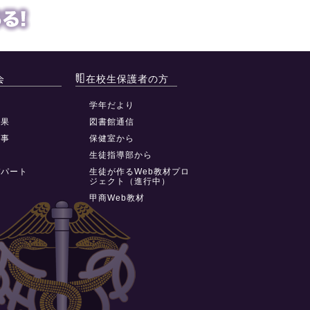
会
在校生保護者の方
動
学年だより
結果
図書館通信
行事
保健室から
祭
生徒指導部から
デパート
生徒が作るWeb教材プロ
ジェクト（進行中）
甲商Web教材