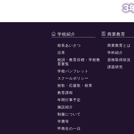
学校紹介
商業教育
校長あいさつ
商業教育とは
沿革
学科紹介
校訓・教育目標・学校教
資格取得状況
育要覧
課題研究
学校パンフレット
スクールポリシー
校歌・応援歌・校章
教育課程
年間行事予定
施設紹介
制服について
学費等
甲商生の一日