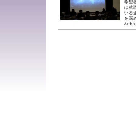
希望
は就
いる
を深
&nbs.