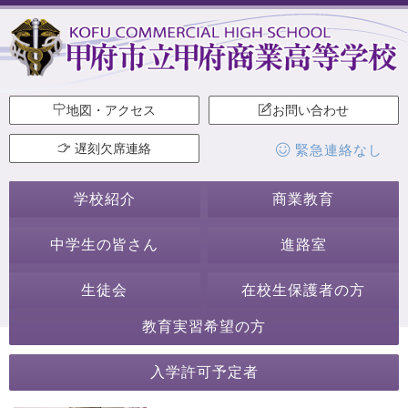
地図・アクセス
お問い合わせ
遅刻欠席連絡
緊急連絡なし
学校紹介
商業教育
中学生の皆さん
進路室
生徒会
在校生保護者の方
教育実習希望の方
2022年10月
入学許可予定者