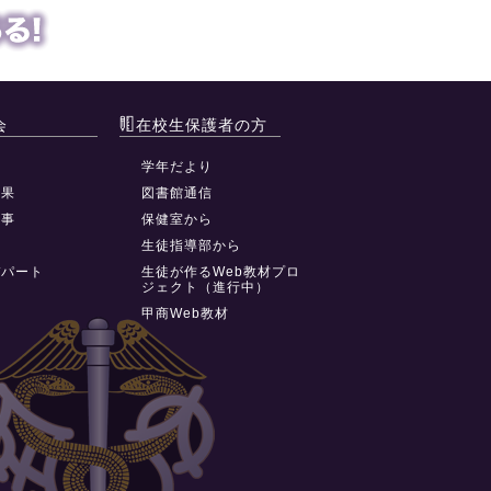
会
在校生保護者の方
動
学年だより
結果
図書館通信
行事
保健室から
祭
生徒指導部から
デパート
生徒が作るWeb教材プロ
ジェクト（進行中）
甲商Web教材