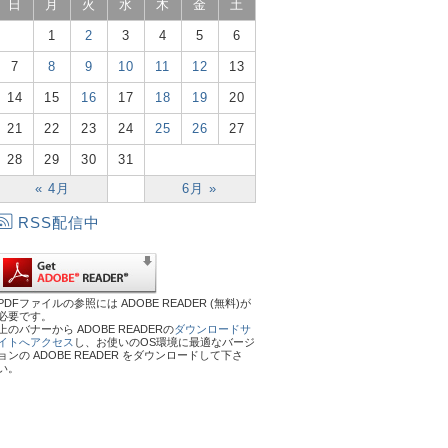
日
月
火
水
木
金
土
1
2
3
4
5
6
7
8
9
10
11
12
13
14
15
16
17
18
19
20
21
22
23
24
25
26
27
28
29
30
31
« 4月
6月 »
RSS配信中
PDFファイルの参照には ADOBE READER (無料)が
必要です。
上のバナーから ADOBE READERの
ダウンロードサ
イトへアクセス
し、お使いのOS環境に最適なバージ
ョンの ADOBE READER をダウンロードして下さ
い。