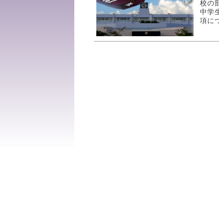
校の
中学
項に