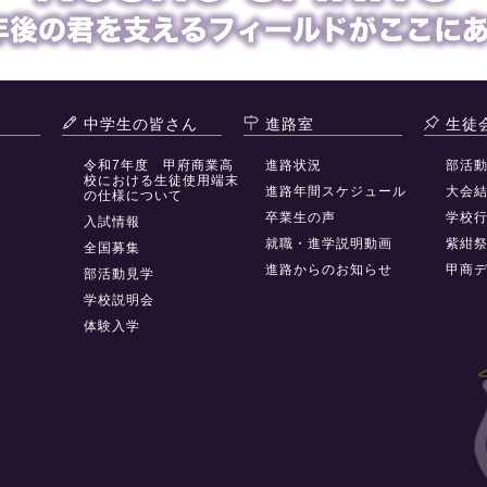
中学生の皆さん
進路室
生徒
令和7年度 甲府商業高
進路状況
部活
校における生徒使用端末
進路年間スケジュール
大会
の仕様について
卒業生の声
学校
入試情報
就職・進学説明動画
紫紺
全国募集
進路からのお知らせ
甲商
部活動見学
学校説明会
体験入学