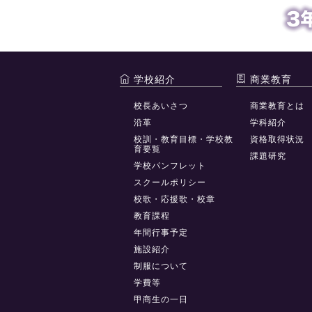
学校紹介
商業教育
校長あいさつ
商業教育とは
沿革
学科紹介
校訓・教育目標・学校教
資格取得状況
育要覧
課題研究
学校パンフレット
スクールポリシー
校歌・応援歌・校章
教育課程
年間行事予定
施設紹介
制服について
学費等
甲商生の一日