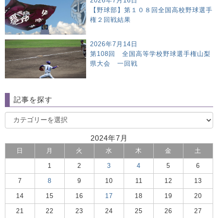
2026年7月16日
【野球部】第１０８回全国高校野球選手
権２回戦結果
2026年7月14日
第108回 全国高等学校野球選手権山梨
県大会 一回戦
記事を探す
2024年7月
日
月
火
水
木
金
土
1
2
3
4
5
6
7
8
9
10
11
12
13
14
15
16
17
18
19
20
21
22
23
24
25
26
27