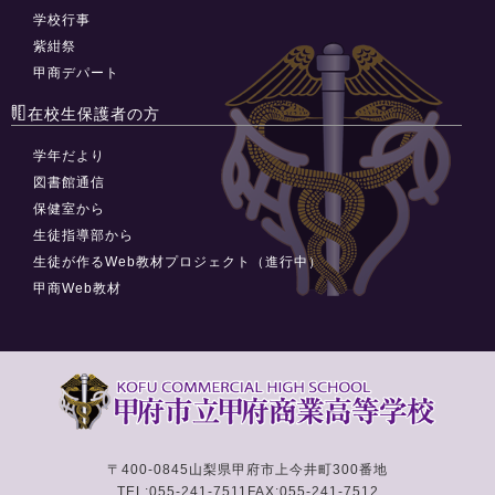
学校行事
紫紺祭
甲商デパート
在校生保護者の方
学年だより
図書館通信
保健室から
生徒指導部から
生徒が作るWeb教材プロジェクト（進行中）
甲商Web教材
〒400-0845
山梨県甲府市上今井町300番地
TEL:055-241-7511
FAX:055-241-7512