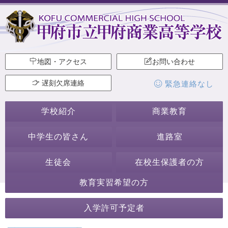
地図・アクセス
お問い合わせ
遅刻欠席連絡
緊急連絡なし
学校紹介
商業教育
中学生の皆さん
進路室
生徒会
在校生保護者の方
教育実習希望の方
2024年7月
入学許可予定者