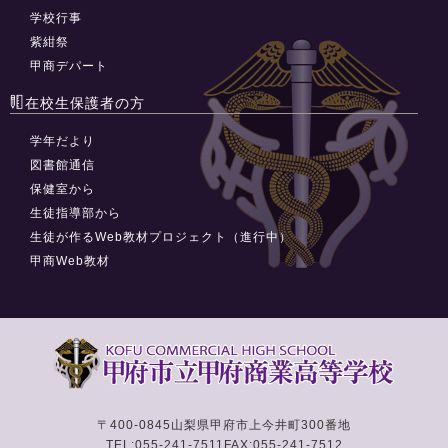
学校行事
紫紺祭
甲商デパート
在校生保護者の方
学年だより
図書館通信
保健室から
生徒指導部から
生徒が作るWeb教材プロジェクト（進行中）
甲商Web教材
〒400-0845
山梨県甲府市上今井町300番地
TEL:055-241-7511
FAX:055-241-7512