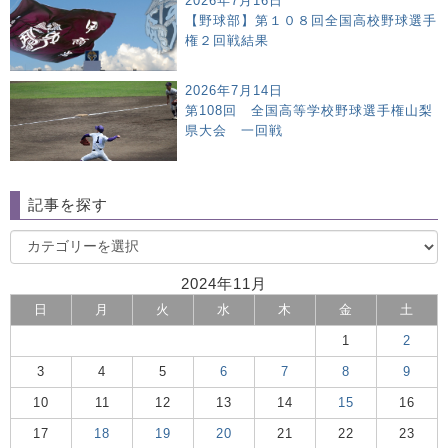
2026年7月16日
【野球部】第１０８回全国高校野球選手
権２回戦結果
2026年7月14日
第108回 全国高等学校野球選手権山梨
県大会 一回戦
記事を探す
2024年11月
日
月
火
水
木
金
土
1
2
3
4
5
6
7
8
9
10
11
12
13
14
15
16
17
18
19
20
21
22
23