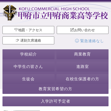
地図・アクセス
お問い合わせ
遅刻欠席連絡
緊急連絡なし
学校紹介
商業教育
中学生の皆さん
進路室
生徒会
在校生保護者の方
教育実習希望の方
2024年11月
入学許可予定者