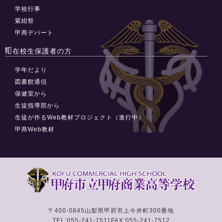
学校行事
紫紺祭
甲商デパート
在校生保護者の方
学年だより
図書館通信
保健室から
生徒指導部から
生徒が作るWeb教材プロジェクト（進行中）
甲商Web教材
〒400-0845
山梨県甲府市上今井町300番地
TEL:055-241-7511
FAX:055-241-7512