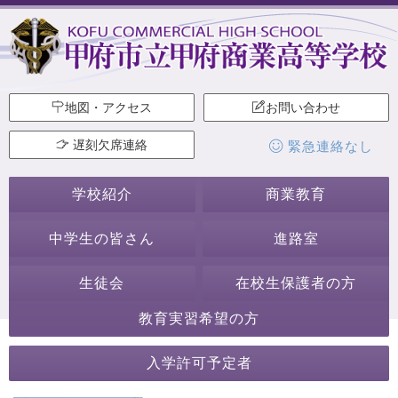
地図・アクセス
お問い合わせ
遅刻欠席連絡
緊急連絡なし
学校紹介
商業教育
中学生の皆さん
進路室
生徒会
在校生保護者の方
教育実習希望の方
2026年1月
入学許可予定者