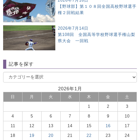
2026年7月16日
【野球部】第１０８回全国高校野球選手
権２回戦結果
2026年7月14日
第108回 全国高等学校野球選手権山梨
県大会 一回戦
記事を探す
2026年1月
日
月
火
水
木
金
土
1
2
3
4
5
6
7
8
9
10
11
12
13
14
15
16
17
18
19
20
21
22
23
24