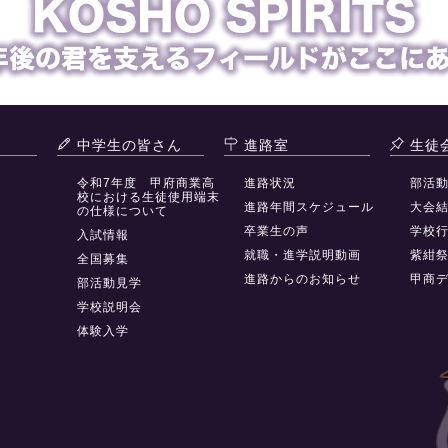
中学生の皆さん
進路室
生徒
令和7年度 甲府商業高
進路状況
部活
校における生徒使用端末
進路年間スケジュール
大会
の仕様について
卒業生の声
学校
入試情報
就職・進学説明動画
紫紺
全国募集
進路からのお知らせ
甲商
部活動見学
学校説明会
体験入学