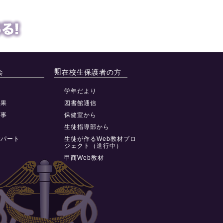
会
在校生保護者の方
動
学年だより
結果
図書館通信
行事
保健室から
祭
生徒指導部から
デパート
生徒が作るWeb教材プロ
ジェクト（進行中）
甲商Web教材