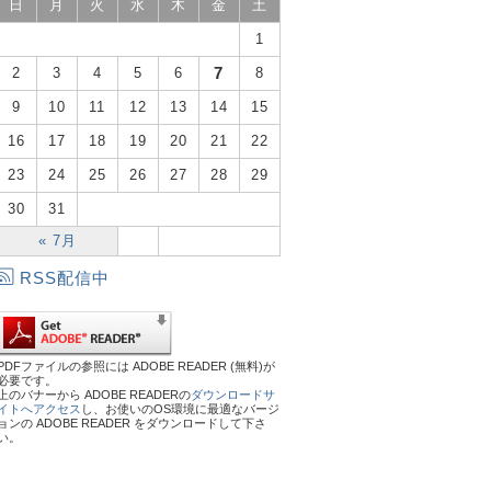
日
月
火
水
木
金
土
1
7
2
3
4
5
6
8
9
10
11
12
13
14
15
16
17
18
19
20
21
22
23
24
25
26
27
28
29
30
31
« 7月
RSS配信中
PDFファイルの参照には ADOBE READER (無料)が
必要です。
上のバナーから ADOBE READERの
ダウンロードサ
イトへアクセス
し、お使いのOS環境に最適なバージ
ョンの ADOBE READER をダウンロードして下さ
い。