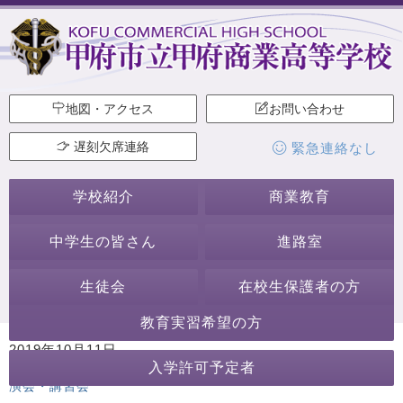
地図・アクセス
お問い合わせ
遅刻欠席連絡
緊急連絡なし
学校紹介
商業教育
中学生の皆さん
進路室
生徒会
在校生保護者の方
教育実習希望の方
2019年10月11日
入学許可予定者
カテゴリー:
甲商デパート
学校からのお知らせ
行事・活動
講
演会・講習会