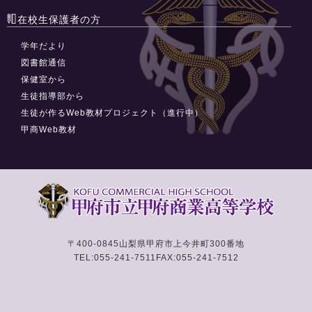
在校生保護者の方
学年だより
図書館通信
保健室から
生徒指導部から
生徒が作るWeb教材プロジェクト（進行中）
甲商Web教材
〒400-0845
山梨県甲府市上今井町300番地
TEL:055-241-7511
FAX:055-241-7512