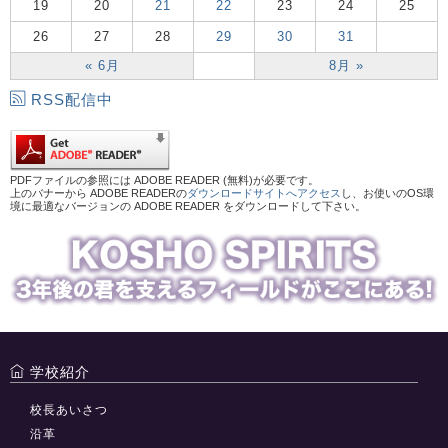
19
20
21
22
23
24
25
26
27
28
29
30
31
« 6月
8月 »
RSS配信中
PDFファイルの参照には ADOBE READER (無料)が必要です。
上のバナーから ADOBE READERの
ダウンロードサイトへアクセス
し、お使いのOS環
境に最適なバージョンの ADOBE READER をダウンロードして下さい。
学校紹介
校長あいさつ
沿革