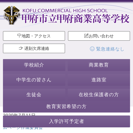
地図・アクセス
お問い合わせ
遅刻欠席連絡
緊急連絡なし
学校紹介
商業教育
中学生の皆さん
進路室
生徒会
在校生保護者の方
教育実習希望の方
2020年7月11日
入学許可予定者
カテゴリー:
行事・活動
部活動見学
その他の行事・活動
ホー
ムページ作成委員会