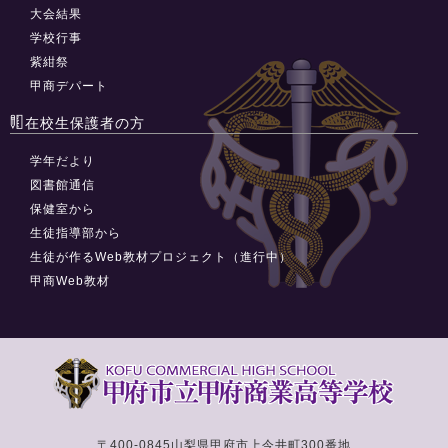
大会結果
学校行事
紫紺祭
甲商デパート
在校生保護者の方
学年だより
図書館通信
保健室から
生徒指導部から
生徒が作るWeb教材プロジェクト（進行中）
甲商Web教材
〒400-0845
山梨県甲府市上今井町300番地