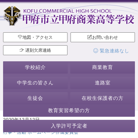
地図・アクセス
お問い合わせ
遅刻欠席連絡
緊急連絡なし
学校紹介
商業教育
中学生の皆さん
進路室
生徒会
在校生保護者の方
教育実習希望の方
2020年12月12日
入学許可予定者
カテゴリー:
生徒会本部
行事・活動
生徒会・部活動
その他の
行事・活動
ホームページ作成委員会