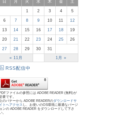
日
月
火
水
木
金
土
1
2
3
4
5
6
7
8
9
10
11
12
13
14
15
16
17
18
19
20
21
22
23
24
25
26
27
28
29
30
31
« 11月
1月 »
RSS配信中
PDFファイルの参照には ADOBE READER (無料)が
必要です。
上のバナーから ADOBE READERの
ダウンロードサ
イトへアクセス
し、お使いのOS環境に最適なバージ
ョンの ADOBE READER をダウンロードして下さ
い。