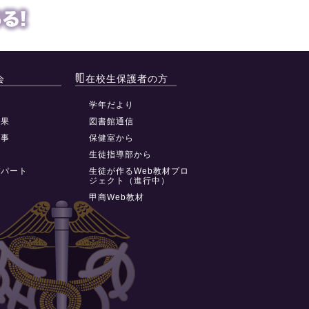
会
在校生保護者の方
動
学年だより
結果
図書館通信
行事
保健室から
祭
生徒指導部から
デパート
生徒が作るWeb教材プロ
ジェクト（進行中）
甲商Web教材