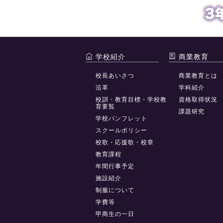
学校紹介
商業教育
校長あいさつ
商業教育とは
沿革
学科紹介
校訓・教育目標・学校教
資格取得状況
育要覧
課題研究
学校パンフレット
スクールポリシー
校歌・応援歌・校章
教育課程
年間行事予定
施設紹介
制服について
学費等
甲商生の一日