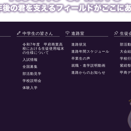
中学生の皆さん
進路室
生徒
令和7年度 甲府商業高
進路状況
部活
校における生徒使用端末
進路年間スケジュール
大会
の仕様について
卒業生の声
学校
入試情報
就職・進学説明動画
紫紺
全国募集
進路からのお知らせ
甲商
部活動見学
学校説明会
体験入学