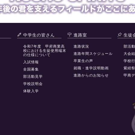
中学生の皆さん
進路室
生徒
令和7年度 甲府商業高
進路状況
部活
校における生徒使用端末
進路年間スケジュール
大会
の仕様について
卒業生の声
学校
入試情報
就職・進学説明動画
紫紺
全国募集
進路からのお知らせ
甲商
部活動見学
学校説明会
体験入学