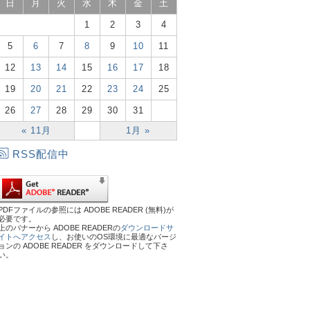
日
月
火
水
木
金
土
1
2
3
4
5
6
7
8
9
10
11
12
13
14
15
16
17
18
19
20
21
22
23
24
25
26
27
28
29
30
31
« 11月
1月 »
RSS配信中
PDFファイルの参照には ADOBE READER (無料)が
必要です。
上のバナーから ADOBE READERの
ダウンロードサ
イトへアクセス
し、お使いのOS環境に最適なバージ
ョンの ADOBE READER をダウンロードして下さ
い。