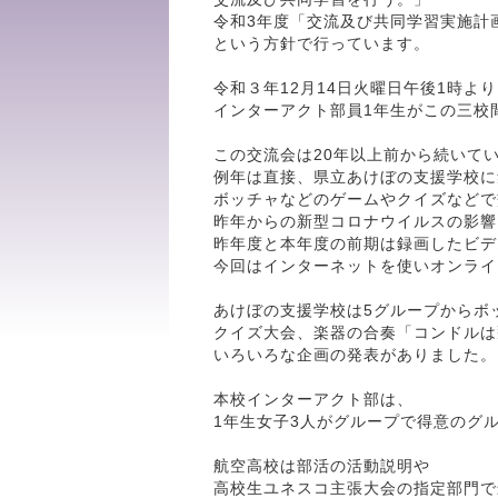
令和3年度「交流及び共同学習実施計
という方針で行っています。
令和３年12月14日火曜日午後1時より
インターアクト部員1年生がこの三校
この交流会は20年以上前から続いて
例年は直接、県立あけぼの支援学校に
ボッチャなどのゲームやクイズなどで
昨年からの新型コロナウイルスの影響
昨年度と本年度の前期は録画したビデ
今回はインターネットを使いオンライ
あけぼの支援学校は5グループからボ
クイズ大会、楽器の合奏「コンドルは
いろいろな企画の発表がありました。
本校インターアクト部は、
1年生女子3人がグループで得意のグ
航空高校は部活の活動説明や
高校生ユネスコ主張大会の指定部門で