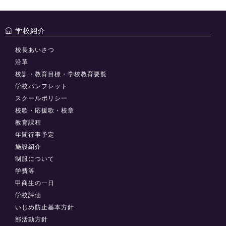
学校紹介
校長あいさつ
沿革
校訓・教育目標・学校教育要覧
学校パンフレット
スクールポリシー
校歌・応援歌・校章
教育課程
年間行事予定
施設紹介
制服について
学費等
甲商生の一日
学校評価
いじめ防止基本方針
部活動方針