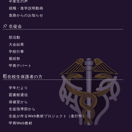
卒業生の声
就職・進学説明動画
進路からのお知らせ
生徒会
部活動
大会結果
学校行事
紫紺祭
甲商デパート
在校生保護者の方
学年だより
図書館通信
保健室から
生徒指導部から
生徒が作るWeb教材プロジェクト（進行中）
甲商Web教材