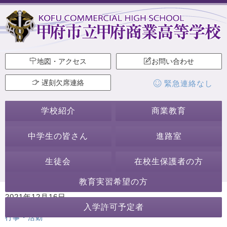
地図・アクセス
お問い合わせ
遅刻欠席連絡
緊急連絡なし
学校紹介
商業教育
中学生の皆さん
進路室
生徒会
在校生保護者の方
教育実習希望の方
2021年12月16日
入学許可予定者
カテゴリー:
生徒会本部
行事・活動
生徒会・部活動
その他の
行事・活動