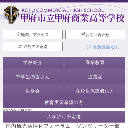
地図・アクセス
お問い合わせ
遅刻欠席連絡
緊急連絡なし
学校紹介
商業教育
中学生の皆さん
進路室
生徒会
在校生保護者の方
教育実習希望の方
2022年6月6日
入学許可予定者
カテゴリー:
生徒会・部活動
ソングリーダー部
国内観光活性化フォーラム ソングリーダー部