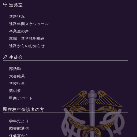
進路室
進路状況
進路年間スケジュール
卒業生の声
就職・進学説明動画
進路からのお知らせ
生徒会
部活動
大会結果
学校行事
紫紺祭
甲商デパート
在校生保護者の方
学年だより
図書館通信
保健室から