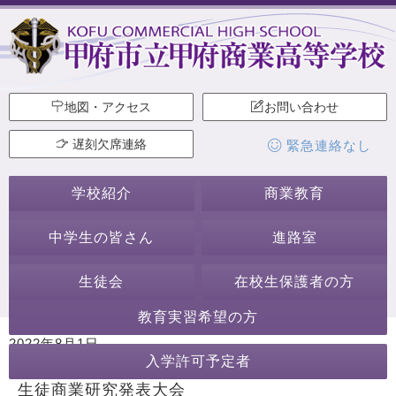
地図・アクセス
お問い合わせ
遅刻欠席連絡
緊急連絡なし
学校紹介
商業教育
中学生の皆さん
進路室
生徒会
在校生保護者の方
教育実習希望の方
2022年8月1日
入学許可予定者
カテゴリー:
行事・活動
その他の行事・活動
生徒商業研究発表大会