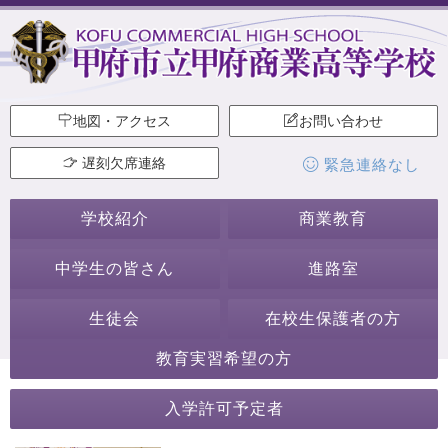
地図・アクセス
お問い合わせ
遅刻欠席連絡
緊急連絡なし
学校紹介
商業教育
中学生の皆さん
進路室
生徒会
在校生保護者の方
教育実習希望の方
2022年8月
入学許可予定者