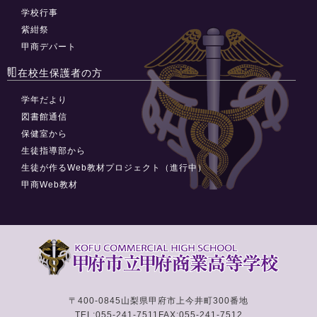
学校行事
紫紺祭
甲商デパート
在校生保護者の方
学年だより
図書館通信
保健室から
生徒指導部から
生徒が作るWeb教材プロジェクト（進行中）
甲商Web教材
〒400-0845
山梨県甲府市上今井町300番地
TEL:055-241-7511
FAX:055-241-7512