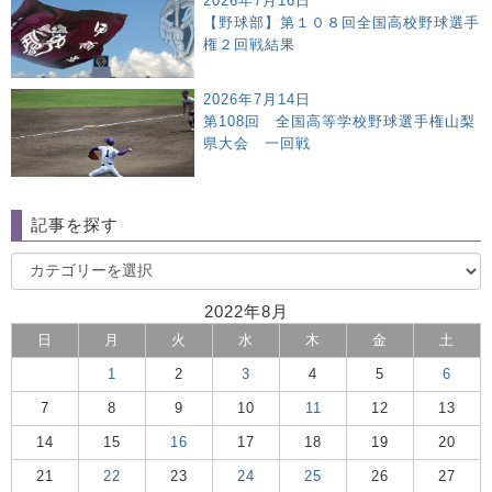
2026年7月16日
【野球部】第１０８回全国高校野球選手
権２回戦結果
2026年7月14日
第108回 全国高等学校野球選手権山梨
県大会 一回戦
記事を探す
2022年8月
日
月
火
水
木
金
土
1
2
3
4
5
6
7
8
9
10
11
12
13
14
15
16
17
18
19
20
21
22
23
24
25
26
27