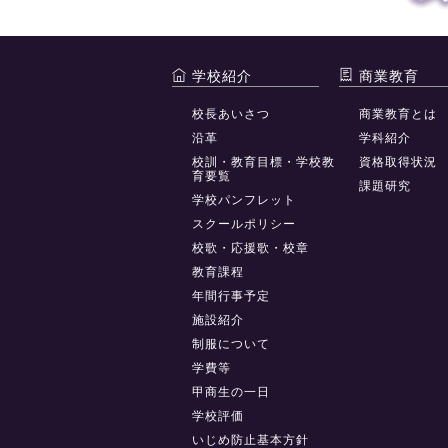
学校紹介
商業教育
校長あいさつ
商業教育とは
沿革
学科紹介
校訓・教育目標・学校教
資格取得状況
育要覧
課題研究
学校パンフレット
スクールポリシー
校歌・応援歌・校章
教育課程
年間行事予定
施設紹介
制服について
学費等
甲商生の一日
学校評価
いじめ防止基本方針