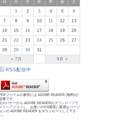
日
月
火
水
木
金
土
1
2
3
4
5
6
7
8
9
10
11
12
13
14
15
16
17
18
19
20
21
22
23
24
25
26
27
28
29
30
31
« 7月
9月 »
RSS配信中
PDFファイルの参照には ADOBE READER (無料)が
必要です。
上のバナーから ADOBE READERの
ダウンロードサ
イトへアクセス
し、お使いのOS環境に最適なバージ
ョンの ADOBE READER をダウンロードして下さ
い。