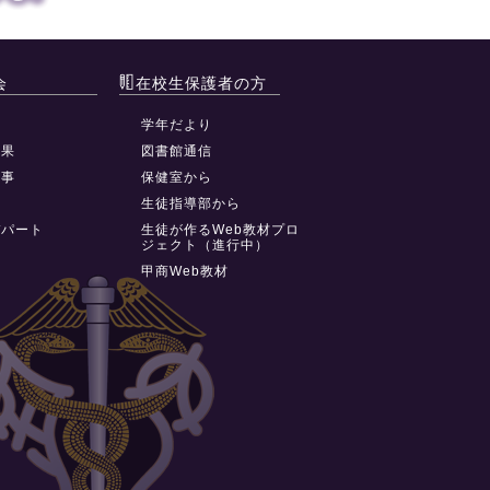
会
在校生保護者の方
動
学年だより
結果
図書館通信
行事
保健室から
祭
生徒指導部から
デパート
生徒が作るWeb教材プロ
ジェクト（進行中）
甲商Web教材