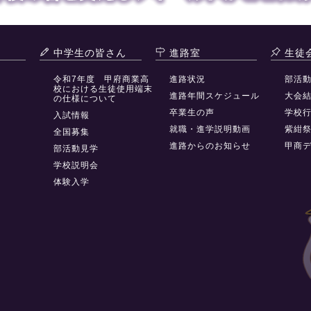
中学生の皆さん
進路室
生徒
令和7年度 甲府商業高
進路状況
部活
校における生徒使用端末
進路年間スケジュール
大会
の仕様について
卒業生の声
学校
入試情報
就職・進学説明動画
紫紺
全国募集
進路からのお知らせ
甲商
部活動見学
学校説明会
体験入学