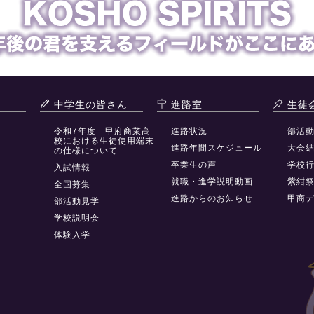
中学生の皆さん
進路室
生徒
令和7年度 甲府商業高
進路状況
部活
校における生徒使用端末
進路年間スケジュール
大会
の仕様について
卒業生の声
学校
入試情報
就職・進学説明動画
紫紺
全国募集
進路からのお知らせ
甲商
部活動見学
学校説明会
体験入学