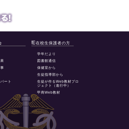
会
在校生保護者の方
動
学年だより
結果
図書館通信
行事
保健室から
祭
生徒指導部から
デパート
生徒が作るWeb教材プロ
ジェクト（進行中）
甲商Web教材