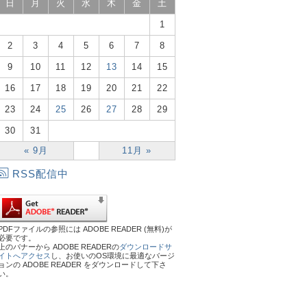
日
月
火
水
木
金
土
1
2
3
4
5
6
7
8
9
10
11
12
13
14
15
16
17
18
19
20
21
22
23
24
25
26
27
28
29
30
31
« 9月
11月 »
RSS配信中
PDFファイルの参照には ADOBE READER (無料)が
必要です。
上のバナーから ADOBE READERの
ダウンロードサ
イトへアクセス
し、お使いのOS環境に最適なバージ
ョンの ADOBE READER をダウンロードして下さ
い。