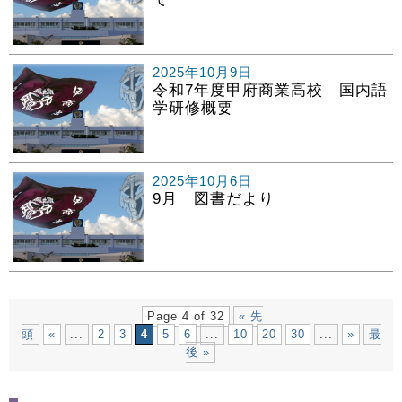
2025年10月9日
令和7年度甲府商業高校 国内語
学研修概要
2025年10月6日
9月 図書だより
Page 4 of 32
« 先
頭
«
...
2
3
4
5
6
...
10
20
30
...
»
最
後 »