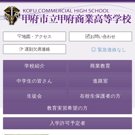
地図・アクセス
お問い合わせ
遅刻欠席連絡
緊急連絡なし
学校紹介
商業教育
中学生の皆さん
進路室
生徒会
在校生保護者の方
教育実習希望の方
2019年4月
入学許可予定者