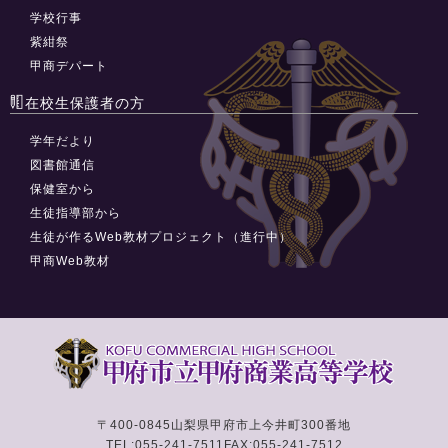
学校行事
紫紺祭
甲商デパート
在校生保護者の方
学年だより
図書館通信
保健室から
生徒指導部から
生徒が作るWeb教材プロジェクト（進行中）
甲商Web教材
〒400-0845
山梨県甲府市上今井町300番地
TEL:055-241-7511
FAX:055-241-7512