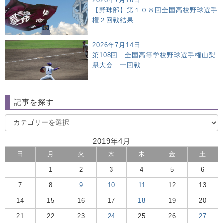
2026年7月16日
【野球部】第１０８回全国高校野球選手
権２回戦結果
2026年7月14日
第108回 全国高等学校野球選手権山梨
県大会 一回戦
記事を探す
2019年4月
日
月
火
水
木
金
土
1
2
3
4
5
6
7
8
9
10
11
12
13
14
15
16
17
18
19
20
21
22
23
24
25
26
27