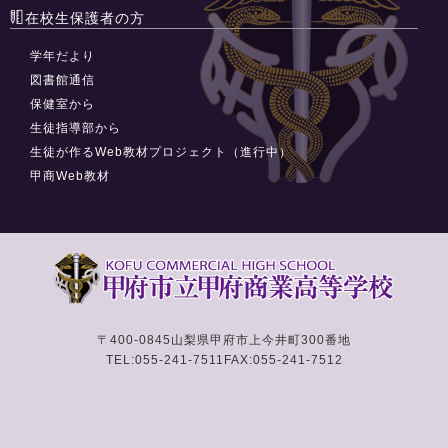
在校生保護者の方
学年だより
図書館通信
保健室から
生徒指導部から
生徒が作るWeb教材プロジェクト（進行中）
甲商Web教材
〒400-0845
山梨県甲府市上今井町300番地
TEL:055-241-7511
FAX:055-241-7512