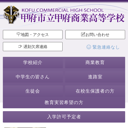
地図・アクセス
お問い合わせ
遅刻欠席連絡
緊急連絡なし
学校紹介
商業教育
中学生の皆さん
進路室
生徒会
在校生保護者の方
教育実習希望の方
2019年11月
入学許可予定者