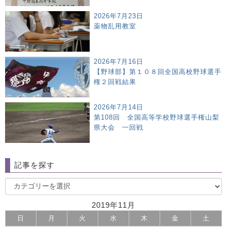
2026年7月23日
薬物乱用教室
2026年7月16日
【野球部】第１０８回全国高校野球選手
権２回戦結果
2026年7月14日
第108回 全国高等学校野球選手権山梨
県大会 一回戦
記事を探す
2019年11月
日
月
火
水
木
金
土