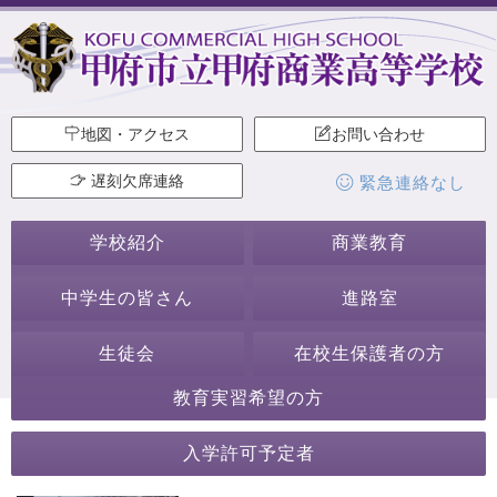
地図・アクセス
お問い合わせ
遅刻欠席連絡
緊急連絡なし
学校紹介
商業教育
中学生の皆さん
進路室
生徒会
在校生保護者の方
教育実習希望の方
2019年11月
入学許可予定者