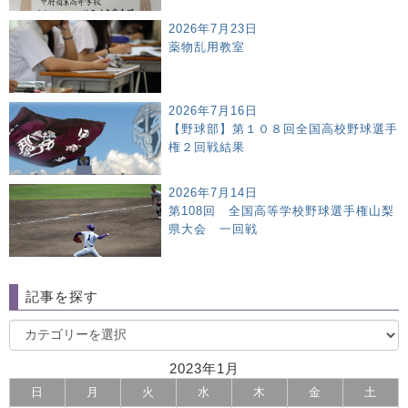
2026年7月23日
薬物乱用教室
2026年7月16日
【野球部】第１０８回全国高校野球選手
権２回戦結果
2026年7月14日
第108回 全国高等学校野球選手権山梨
県大会 一回戦
記事を探す
2023年1月
日
月
火
水
木
金
土