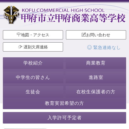
地図・アクセス
お問い合わせ
遅刻欠席連絡
緊急連絡なし
学校紹介
商業教育
中学生の皆さん
進路室
生徒会
在校生保護者の方
教育実習希望の方
2023年1月
入学許可予定者