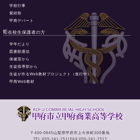
学校行事
紫紺祭
甲商デパート
在校生保護者の方
学年だより
図書館通信
保健室から
生徒指導部から
生徒が作るWeb教材プロジェクト（進行中）
甲商Web教材
〒400-0845
山梨県甲府市上今井町300番地
TEL:055-241-7511
FAX:055-241-7512