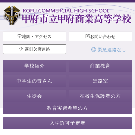
地図・アクセス
お問い合わせ
遅刻欠席連絡
緊急連絡なし
学校紹介
商業教育
中学生の皆さん
進路室
生徒会
在校生保護者の方
教育実習希望の方
2023年1月
入学許可予定者