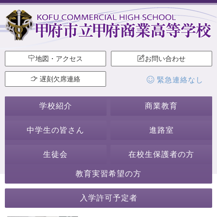
地図・アクセス
お問い合わせ
遅刻欠席連絡
緊急連絡なし
学校紹介
商業教育
中学生の皆さん
進路室
生徒会
在校生保護者の方
教育実習希望の方
2024年3月
入学許可予定者