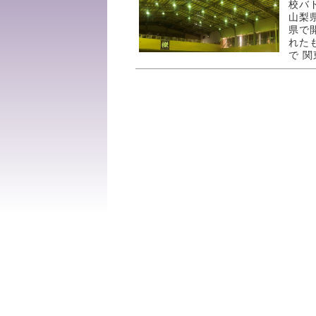
校バ
山梨
県で
れた
で 関