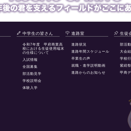
中学生の皆さん
進路室
生徒
令和7年度 甲府商業高
進路状況
部活
校における生徒使用端末
進路年間スケジュール
大会
の仕様について
卒業生の声
学校
入試情報
就職・進学説明動画
紫紺
全国募集
進路からのお知らせ
甲商
部活動見学
学校説明会
体験入学