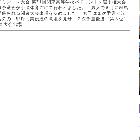
ドミントン大会 第71回関東高等学校バドミントン選手権大会
県予選会が小瀬体育館にて行われました。 男女で６月に群馬
開催される関東大会出場を決めました！ 女子は１次予選で敗
ものの、甲府商業伝統の意地を見せ、２次予選優勝（第３位）
東大会出場...