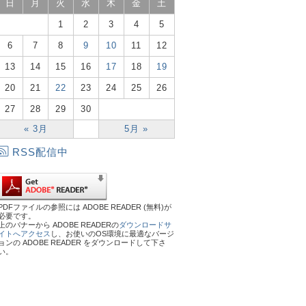
日
月
火
水
木
金
土
1
2
3
4
5
6
7
8
9
10
11
12
13
14
15
16
17
18
19
20
21
22
23
24
25
26
27
28
29
30
« 3月
5月 »
RSS配信中
PDFファイルの参照には ADOBE READER (無料)が
必要です。
上のバナーから ADOBE READERの
ダウンロードサ
イトへアクセス
し、お使いのOS環境に最適なバージ
ョンの ADOBE READER をダウンロードして下さ
い。