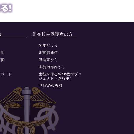
会
在校生保護者の方
動
学年だより
結果
図書館通信
行事
保健室から
祭
生徒指導部から
デパート
生徒が作るWeb教材プロ
ジェクト（進行中）
甲商Web教材