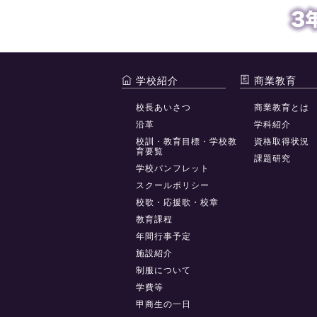
学校紹介
商業教育
校長あいさつ
商業教育とは
沿革
学科紹介
校訓・教育目標・学校教
資格取得状況
育要覧
課題研究
学校パンフレット
スクールポリシー
校歌・応援歌・校章
教育課程
年間行事予定
施設紹介
制服について
学費等
甲商生の一日