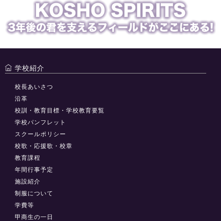
学校紹介
校長あいさつ
沿革
校訓・教育目標・学校教育要覧
学校パンフレット
スクールポリシー
校歌・応援歌・校章
教育課程
年間行事予定
施設紹介
制服について
学費等
甲商生の一日