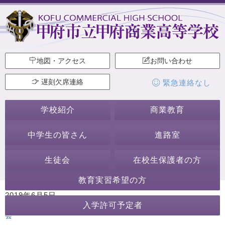
地図・アクセス
お問い合わせ
遅刻欠席連絡
緊急連絡なし
学校紹介
商業教育
中学生の皆さん
進路室
生徒会
在校生保護者の方
教育実習希望の方
2019年6月5日
入学許可予定者
カテゴリー:
行事・活動
講演会・講習会
ホームページ作成委員
会