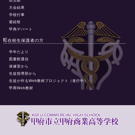
部活動
大会結果
学校行事
紫紺祭
甲商デパート
在校生保護者の方
学年だより
図書館通信
保健室から
生徒指導部から
生徒が作るWeb教材プロジェクト（進行中）
甲商Web教材