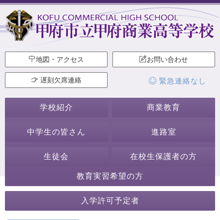
地図・アクセス
お問い合わせ
遅刻欠席連絡
緊急連絡なし
学校紹介
商業教育
中学生の皆さん
進路室
生徒会
在校生保護者の方
教育実習希望の方
2019年6月
入学許可予定者