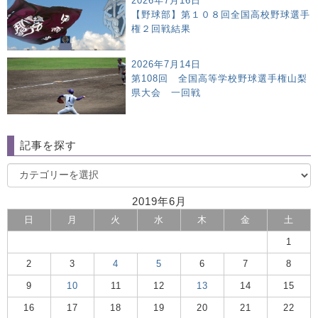
2026年7月16日
【野球部】第１０８回全国高校野球選手
権２回戦結果
2026年7月14日
第108回 全国高等学校野球選手権山梨
県大会 一回戦
記事を探す
2019年6月
日
月
火
水
木
金
土
1
2
3
4
5
6
7
8
9
10
11
12
13
14
15
16
17
18
19
20
21
22