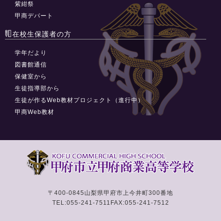
紫紺祭
甲商デパート
在校生保護者の方
学年だより
図書館通信
保健室から
生徒指導部から
生徒が作るWeb教材プロジェクト（進行中）
甲商Web教材
〒400-0845
山梨県甲府市上今井町300番地
TEL:055-241-7511
FAX:055-241-7512