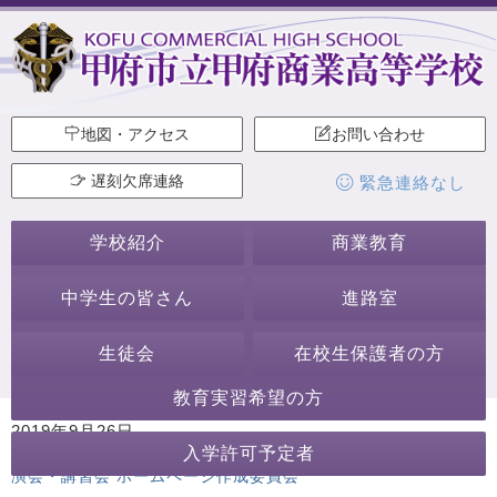
地図・アクセス
お問い合わせ
遅刻欠席連絡
緊急連絡なし
学校紹介
商業教育
中学生の皆さん
進路室
生徒会
在校生保護者の方
教育実習希望の方
2019年9月26日
入学許可予定者
カテゴリー:
甲商デパート
学校からのお知らせ
行事・活動
講
演会・講習会
ホームページ作成委員会