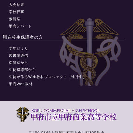
大会結果
学校行事
紫紺祭
甲商デパート
在校生保護者の方
学年だより
図書館通信
保健室から
生徒指導部から
生徒が作るWeb教材プロジェクト（進行中）
甲商Web教材
〒400-0845
山梨県甲府市上今井町300番地