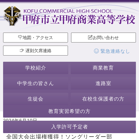
地図・アクセス
お問い合わせ
遅刻欠席連絡
緊急連絡なし
学校紹介
商業教育
中学生の皆さん
進路室
生徒会
在校生保護者の方
教育実習希望の方
2024年6月10日
入学許可予定者
カテゴリー:
★大会結果★
生徒会・部活動
ソングリーダー部
全国大会出場権獲得！ソングリーダー部